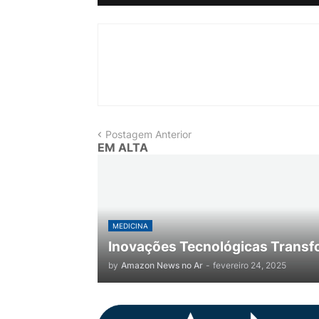
Postagem Anterior
EM ALTA
MEDICINA
Inovações Tecnológicas Transf
by
Amazon News no Ar
-
fevereiro 24, 2025