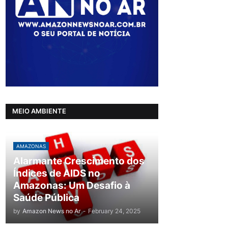
MEIO AMBIENTE
AMAZONAS
Alarmante Crescimento dos
Índices de AIDS no
Amazonas: Um Desafio à
Saúde Pública
by
Amazon News no Ar
-
February 24, 2025