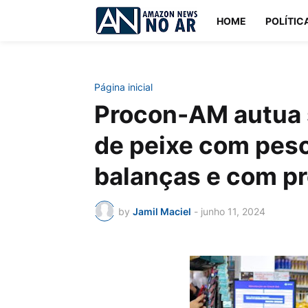
HOME
POLÍTIC
Página inicial
Procon-AM autua 
de peixe com peso
balanças e com pr
by
Jamil Maciel
-
junho 11, 2024