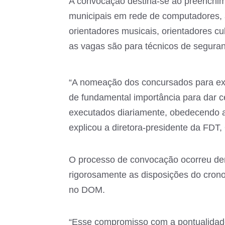
A convocação destina-se ao preenchime
municipais em rede de computadores, as
orientadores musicais, orientadores cul
as vagas são para técnicos de seguranç
“A nomeação dos concursados para ex
de fundamental importância para dar c
executados diariamente, obedecendo a 
explicou a diretora-presidente da FDT,
O processo de convocação ocorreu dent
rigorosamente as disposições do cron
no DOM.
“Esse compromisso com a pontualidade e