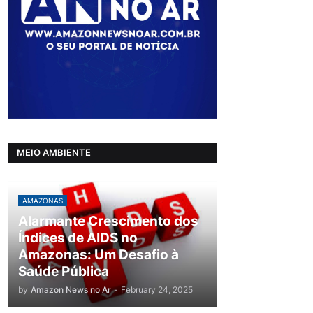
MEIO AMBIENTE
AMAZONAS
Alarmante Crescimento dos
Índices de AIDS no
Amazonas: Um Desafio à
Saúde Pública
by
Amazon News no Ar
-
February 24, 2025