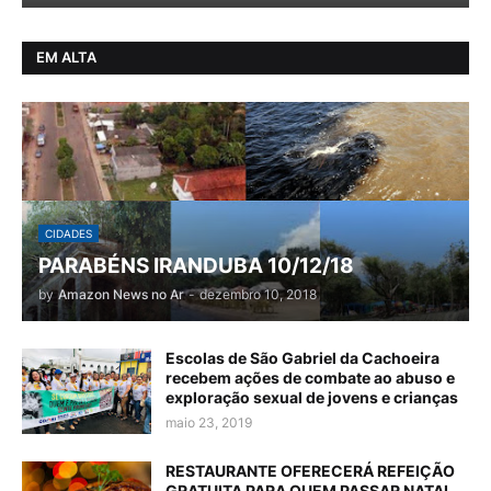
EM ALTA
CIDADES
PARABÉNS IRANDUBA 10/12/18
by
Amazon News no Ar
-
dezembro 10, 2018
Escolas de São Gabriel da Cachoeira
recebem ações de combate ao abuso e
exploração sexual de jovens e crianças
maio 23, 2019
RESTAURANTE OFERECERÁ REFEIÇÃO
GRATUITA PARA QUEM PASSAR NATAL