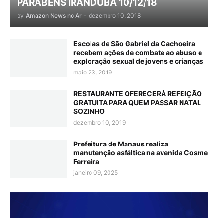
PARABÉNS IRANDUBA 10/12/18
by
Amazon News no Ar
-
dezembro 10, 2018
Escolas de São Gabriel da Cachoeira
recebem ações de combate ao abuso e
exploração sexual de jovens e crianças
maio 23, 2019
RESTAURANTE OFERECERÁ REFEIÇÃO
GRATUITA PARA QUEM PASSAR NATAL
SOZINHO
dezembro 10, 2019
Prefeitura de Manaus realiza
manutenção asfáltica na avenida Cosme
Ferreira
janeiro 09, 2025