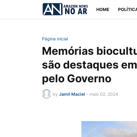
HOME
POLÍTIC
Página inicial
Memórias biocultu
são destaques em
pelo Governo
by
Jamil Maciel
-
maio 02, 2024