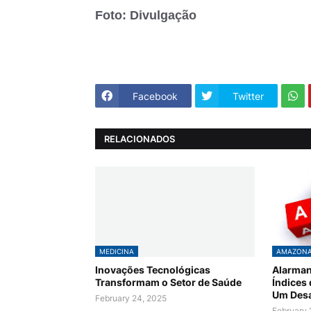
Foto: Divulgação
Facebook
Twitter
RELACIONADOS
MEDICINA
AMAZON
Inovações Tecnológicas
Alarman
Transformam o Setor de Saúde
Índices
Um Desa
February 24, 2025
February 