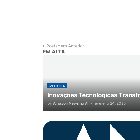
Postagem Anterior
EM ALTA
MEDICINA
Inovações Tecnológicas Transf
by
Amazon News no Ar
-
fevereiro 24, 2025