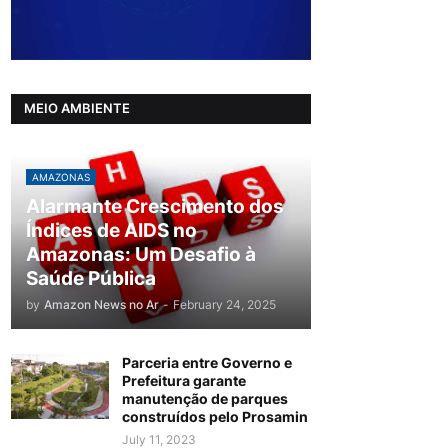
MEIO AMBIENTE
AMAZONAS
Alarmante Crescimento dos
Índices de AIDS no
Amazonas: Um Desafio à
Saúde Pública
by
Amazon News no Ar
-
February 24, 2025
Parceria entre Governo e
Prefeitura garante
manutenção de parques
construídos pelo Prosamin
July 11, 2023