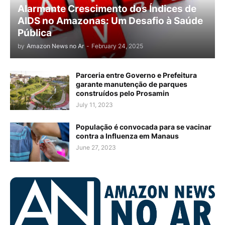
Alarmante Crescimento dos Índices de
AIDS no Amazonas: Um Desafio à Saúde
Pública
by
Amazon News no Ar
-
February 24, 2025
Parceria entre Governo e Prefeitura
garante manutenção de parques
construídos pelo Prosamin
July 11, 2023
População é convocada para se vacinar
contra a Influenza em Manaus
June 27, 2023