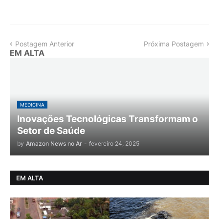
Postagem Anterior
Próxima Postagem
EM ALTA
MEDICINA
Inovações Tecnológicas Transformam o
Setor de Saúde
by
Amazon News no Ar
-
fevereiro 24, 2025
EM ALTA