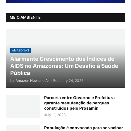
MEIO AMBIENTE
AMAZONAS
Alarmante Crescimento dos Índices de
AIDS no Amazonas: Um Desafio à Saúde
Pública
by
Amazon News no Ar
-
February 24, 2025
Parceria entre Governo e Prefeitura
garante manutenção de parques
construídos pelo Prosamin
July 11, 2023
População é convocada para se vacinar