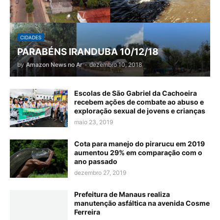
CIDADES
PARABÉNS IRANDUBA 10/12/18
by
Amazon News no Ar
-
dezembro 10, 2018
Escolas de São Gabriel da Cachoeira
recebem ações de combate ao abuso e
exploração sexual de jovens e crianças
maio 23, 2019
Cota para manejo do pirarucu em 2019
aumentou 29% em comparação com o
ano passado
dezembro 27, 2019
Prefeitura de Manaus realiza
manutenção asfáltica na avenida Cosme
Ferreira