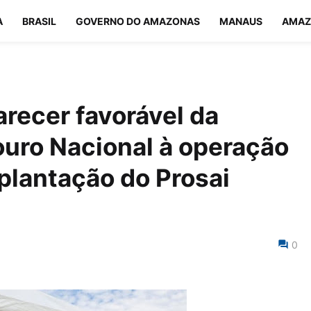
A
BRASIL
GOVERNO DO AMAZONAS
MANAUS
AMAZ
recer favorável da
ouro Nacional à operação
mplantação do Prosai
0