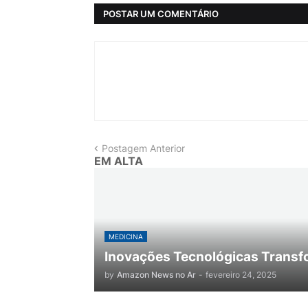
POSTAR UM COMENTÁRIO
Postagem Anterior
EM ALTA
MEDICINA
Inovações Tecnológicas Transf
by
Amazon News no Ar
-
fevereiro 24, 2025