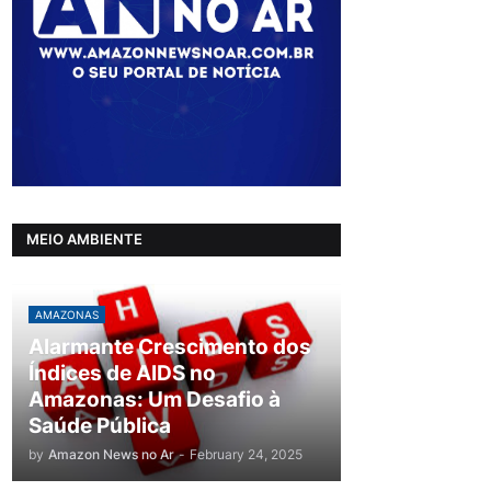
MEIO AMBIENTE
AMAZONAS
Alarmante Crescimento dos
Índices de AIDS no
Amazonas: Um Desafio à
Saúde Pública
by
Amazon News no Ar
-
February 24, 2025