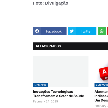
Foto: Divulgação
Facebook
Twitter
RELACIONADOS
MEDICINA
AMAZON
Inovações Tecnológicas
Alarman
Transformam o Setor de Saúde
Índices
Um Desa
February 24, 2025
February 