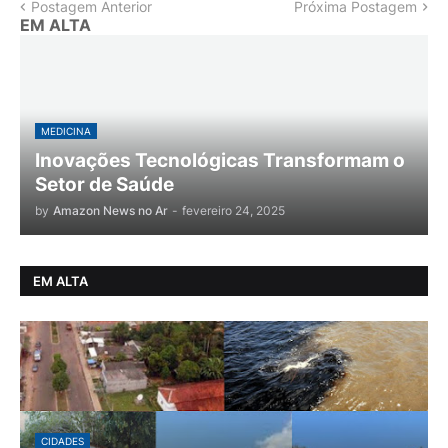
Postagem Anterior
Próxima Postagem
EM ALTA
MEDICINA
Inovações Tecnológicas Transformam o
Setor de Saúde
by
Amazon News no Ar
-
fevereiro 24, 2025
EM ALTA
CIDADES