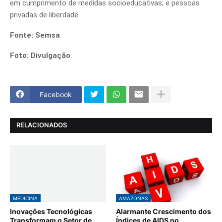
em cumprimento de medidas socioeducativas; e pessoas
privadas de liberdade.
Fonte: Semsa
Foto: Divulgação
Facebook
RELACIONADOS
MEDICINA
AMAZONAS
Inovações Tecnológicas
Alarmante Crescimento dos
Transformam o Setor de
Índices de AIDS no