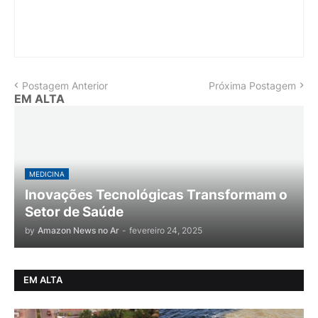
Postagem Anterior
Próxima Postagem
EM ALTA
MEDICINA
Inovações Tecnológicas Transformam o
Setor de Saúde
by
Amazon News no Ar
-
fevereiro 24, 2025
EM ALTA