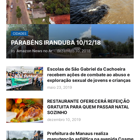
CIDADES
PARABÉNS IRANDUBA 10/12/18
by
Amazon News no Ar
-
dezembro 10, 2018
Escolas de São Gabriel da Cachoeira
recebem ações de combate ao abuso e
exploração sexual de jovens e crianças
maio 23, 2019
RESTAURANTE OFERECERÁ REFEIÇÃO
GRATUITA PARA QUEM PASSAR NATAL
SOZINHO
dezembro 10, 2019
Prefeitura de Manaus realiza
manutenção asfáltica na avenida Cosme