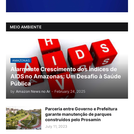
MEIO AMBIENTE
AMAZONAS
Alarmante Crescimento dos Índices de
AIDS no Amazonas: Um Desafio à Saúde
Pública
by
Amazon News no Ar
-
February 24, 2025
Parceria entre Governo e Prefeitura
garante manutenção de parques
construídos pelo Prosamin
July 11, 2023