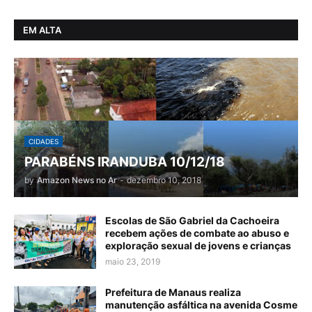
EM ALTA
CIDADES
PARABÉNS IRANDUBA 10/12/18
by
Amazon News no Ar
-
dezembro 10, 2018
Escolas de São Gabriel da Cachoeira
recebem ações de combate ao abuso e
exploração sexual de jovens e crianças
maio 23, 2019
Prefeitura de Manaus realiza
manutenção asfáltica na avenida Cosme