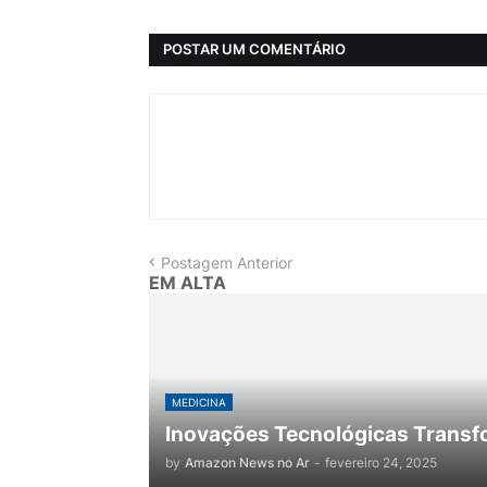
POSTAR UM COMENTÁRIO
Postagem Anterior
EM ALTA
MEDICINA
Inovações Tecnológicas Transf
by
Amazon News no Ar
-
fevereiro 24, 2025