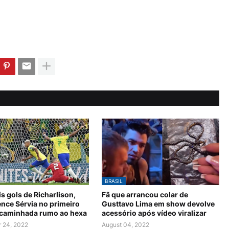
BRASIL
s gols de Richarlison,
Fã que arrancou colar de
ence Sérvia no primeiro
Gusttavo Lima em show devolve
 caminhada rumo ao hexa
acessório após vídeo viralizar
 24, 2022
August 04, 2022