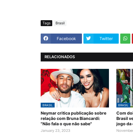
Tags
Brasil
Facebook
Twitter
RELACIONADOS
BRASIL
BRASIL
Neymar critica publicação sobre
Com doi
relação com Bruna Biancardi:
Brasil v
"Não fala o que não sabe"
jogo da
January 23, 2023
November