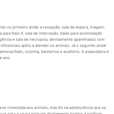
do no primeiro andar a recepção, sala de espera, triagem,
la para Raio X, sala de internação, baias para acomodação
urgência e sala de necropsia, devidamente aparelhados com
ofissionais aptos a atender os animais. Já o segundo andar
, almoxarifado, cozinha, banheiros e auditório. A expectativa é
te ano.
eve conectada aos animais, mas foi na adolescência que se
os para a causa estavam diretamente ligados a políticas