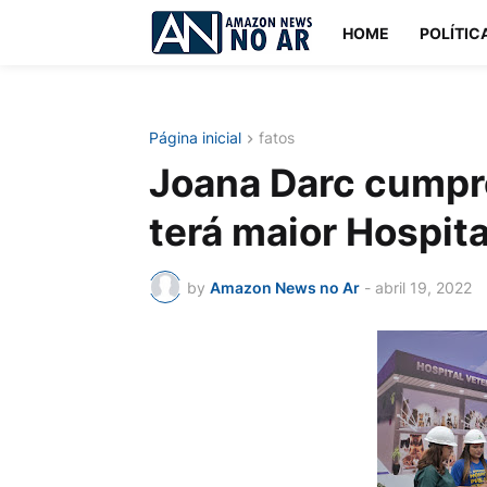
HOME
POLÍTIC
Página inicial
fatos
Joana Darc cump
terá maior Hospita
by
Amazon News no Ar
-
abril 19, 2022