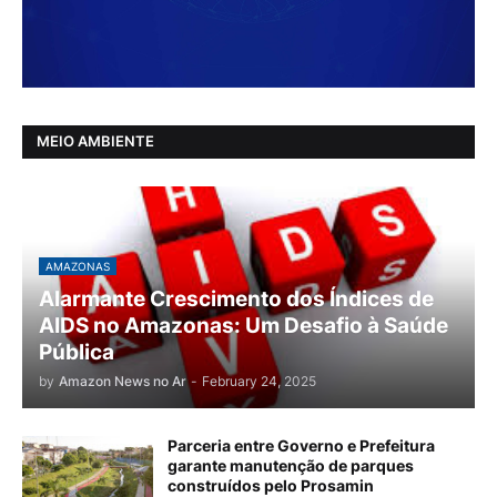
MEIO AMBIENTE
AMAZONAS
Alarmante Crescimento dos Índices de
AIDS no Amazonas: Um Desafio à Saúde
Pública
by
Amazon News no Ar
-
February 24, 2025
Parceria entre Governo e Prefeitura
garante manutenção de parques
construídos pelo Prosamin