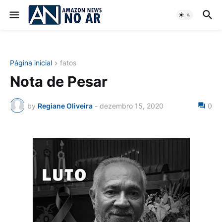
Página inicial
fatos
Nota de Pesar
by
Regiane Oliveira
-
dezembro 15, 2020
0