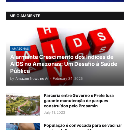
MEIO AMBIENTE
AMAZONAS
Alarmante Crescimento dos Índices de
AIDS no Amazonas: Um Desafio à Saúde
Pública
by
Amazon News no Ar
-
February 24, 2025
Parceria entre Governo e Prefeitura
garante manutenção de parques
construídos pelo Prosamin
July 11, 2023
População é convocada para se vacinar