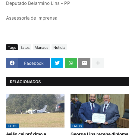
Deputado Belarmino Lins - PP
Assessoria de Imprensa
Tags
fatos
Manaus
Notícia
Facebook
RELACIONADOS
FATOS
FATOS
Avião cai próximo a
George Lins recebe diploma