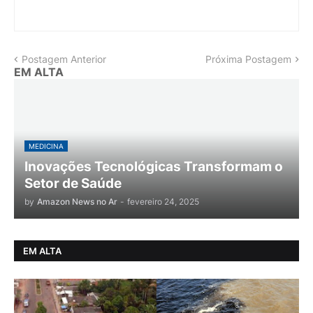
Postagem Anterior
Próxima Postagem
EM ALTA
MEDICINA
Inovações Tecnológicas Transformam o
Setor de Saúde
by
Amazon News no Ar
-
fevereiro 24, 2025
EM ALTA