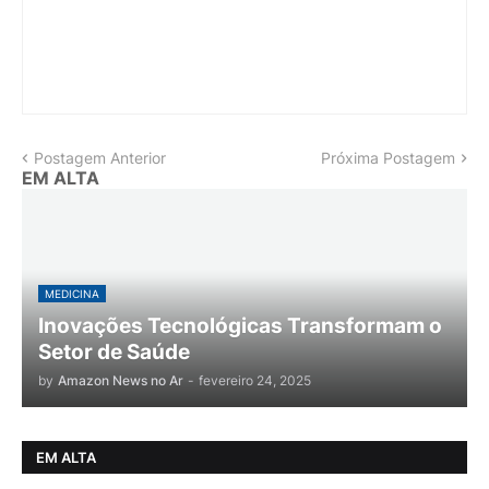
Postagem Anterior
Próxima Postagem
EM ALTA
MEDICINA
Inovações Tecnológicas Transformam o
Setor de Saúde
by
Amazon News no Ar
-
fevereiro 24, 2025
EM ALTA