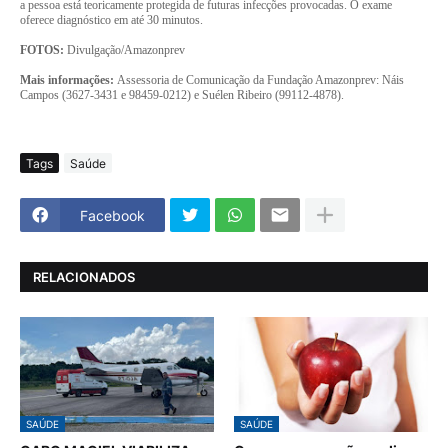
a pessoa está teoricamente protegida de futuras infecções provocadas. O exame
oferece diagnóstico em até 30 minutos.
FOTOS:
Divulgação/Amazonprev
Mais informações:
Assessoria de Comunicação da Fundação Amazonprev: Náis
Campos (3627-3431 e 98459-0212) e Suélen Ribeiro (99112-4878).
Tags
Saúde
Facebook
RELACIONADOS
SAÚDE
SAÚDE