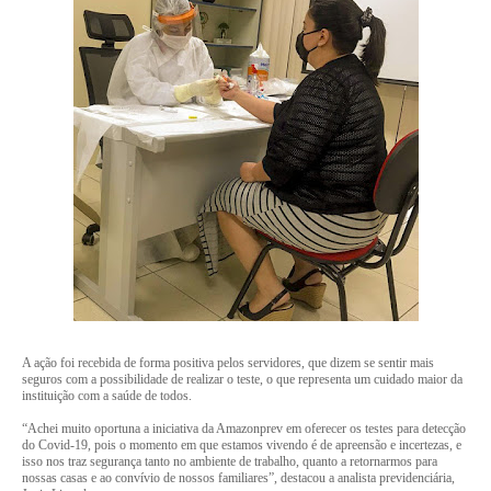
A ação foi recebida de forma positiva pelos servidores, que dizem se sentir mais
seguros com a possibilidade de realizar o teste, o que representa um cuidado maior da
instituição com a saúde de todos.
“Achei muito oportuna a iniciativa da Amazonprev em oferecer os testes para detecção
do Covid-19, pois o momento em que estamos vivendo é de apreensão e incertezas, e
isso nos traz segurança tanto no ambiente de trabalho, quanto a retornarmos para
nossas casas e ao convívio de nossos familiares”, destacou a analista previdenciária,