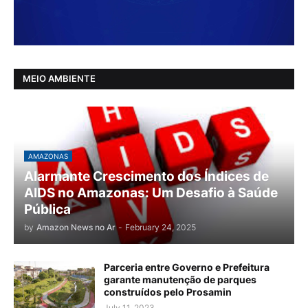
MEIO AMBIENTE
AMAZONAS
Alarmante Crescimento dos Índices de
AIDS no Amazonas: Um Desafio à Saúde
Pública
by
Amazon News no Ar
-
February 24, 2025
Parceria entre Governo e Prefeitura
garante manutenção de parques
construídos pelo Prosamin
July 11, 2023