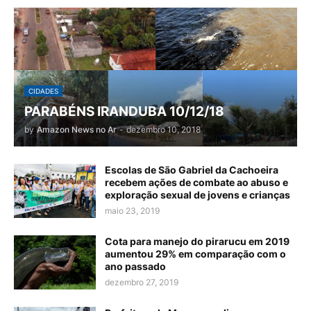
CIDADES
PARABÉNS IRANDUBA 10/12/18
by
Amazon News no Ar
-
dezembro 10, 2018
Escolas de São Gabriel da Cachoeira
recebem ações de combate ao abuso e
exploração sexual de jovens e crianças
maio 23, 2019
Cota para manejo do pirarucu em 2019
aumentou 29% em comparação com o
ano passado
dezembro 27, 2019