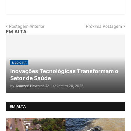
Postagem Anterior
Próxima Postagem
EM ALTA
MEDICINA
Inovações Tecnológicas Transformam o
Setor de Saúde
by
Amazon News no Ar
-
fevereiro 24, 2025
EM ALTA