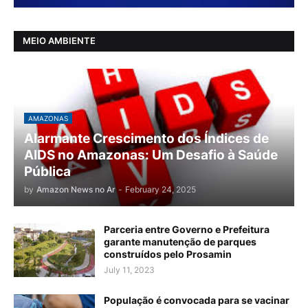
MEIO AMBIENTE
AMAZONAS
Alarmante Crescimento dos Índices de
AIDS no Amazonas: Um Desafio à Saúde
Pública
by
Amazon News no Ar
-
February 24, 2025
Parceria entre Governo e Prefeitura
garante manutenção de parques
construídos pelo Prosamin
July 11, 2023
População é convocada para se vacinar