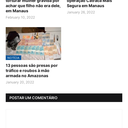
torturar mulher grávida por
operação Catraca Mais
achar que filho não era dele,
Segura em Manaus
em Manaus
January 26, 2022
February 10, 2022
NOTÍCIA
13 pessoas são presas por
tráfico e roubos à mão
armada no Amazonas
January 20, 2022
POSTAR UM COMENTÁRIO