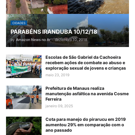
CIDADES
PARABÉNS IRANDUBA 10/12/18
by
Amazon News no Ar
-
dezembro 10, 2018
Escolas de São Gabriel da Cachoeira
recebem ações de combate ao abuso e
exploração sexual de jovens e crianças
maio 23, 2019
Prefeitura de Manaus realiza
manutenção asfáltica na avenida Cosme
Ferreira
janeiro 09, 2025
Cota para manejo do pirarucu em 2019
aumentou 29% em comparação com o
ano passado