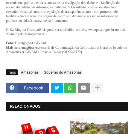
mecanismos para a melhoria constante da divulgação dos dados e a facilitação do
acesso do cidadão às informações públicas. “O resultado positivo mostra que o
executivo estadual cumpre a legislação de transparência com o compromisso de
facilitar a fiscalização dos órgãos de controle e dar amplo acesso às informações
públicas ao cidadão amazonense”, comentou.
O Ranking da Transparência pode ser conferido no site www.mpc.am.gov.br no link
‘Ranking de Transparência’.
Foto:
Divulgação/CGE-AM
Mais informações:
Assessoria de Comunicação da Controladoria Geral do Estado do
Amazonas (CGE-AM): Priscila Caldas (98202-6172).
Tags
Amazonas
Governo do Amazonas
Facebook
RELACIONADOS