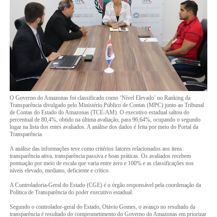
O Governo do Amazonas foi classificado como ‘Nível Elevado’ no Ranking da
Transparência divulgado pelo Ministério Público de Contas (MPC) junto ao Tribunal
de Contas do Estado do Amazonas (TCE-AM). O executivo estadual saltou do
percentual de 80,4%, obtido na última avaliação, para 96,64%, ocupando o segundo
lugar na lista dos entes avaliados. A análise dos dados é feita por meio do Portal da
Transparência.
A análise das informações teve como critérios fatores relacionados aos itens:
transparência ativa, transparência passiva e boas práticas. Os avaliados recebem
pontuação por meio de escala que varia entre zero e 100% e as classificações nos
níveis elevado, mediano, deficiente e crítico.
A Controladoria-Geral do Estado (CGE) é o órgão responsável pela coordenação da
Política de Transparência do poder executivo estadual.
Segundo o controlador-geral do Estado, Otávio Gomes, o avanço no resultado da
transparência é resultado do comprometimento do Governo do Amazonas em priorizar