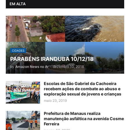
EM ALTA
CIDADES
PARABÉNS IRANDUBA 10/12/18
by
Amazon News no Ar
-
dezembro 10, 2018
Escolas de São Gabriel da Cachoeira
recebem ações de combate ao abuso e
exploração sexual de jovens e crianças
maio 23, 2019
Prefeitura de Manaus realiza
manutenção asfáltica na avenida Cosme
Ferreira