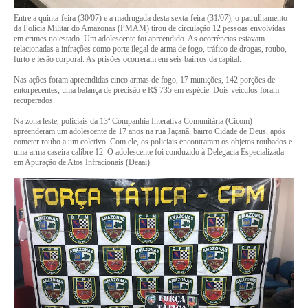
Entre a quinta-feira (30/07) e a madrugada desta sexta-feira (31/07), o patrulhamento
da Polícia Militar do Amazonas (PMAM) tirou de circulação 12 pessoas envolvidas
em crimes no estado. Um adolescente foi apreendido. As ocorrências estavam
relacionadas a infrações como porte ilegal de arma de fogo, tráfico de drogas, roubo,
furto e lesão corporal. As prisões ocorreram em seis bairros da capital.
Nas ações foram apreendidas cinco armas de fogo, 17 munições, 142 porções de
entorpecentes, uma balança de precisão e R$ 735 em espécie. Dois veículos foram
recuperados.
Na zona leste, policiais da 13ª Companhia Interativa Comunitária (Cicom)
apreenderam um adolescente de 17 anos na rua Jaçanã, bairro Cidade de Deus, após
cometer roubo a um coletivo. Com ele, os policiais encontraram os objetos roubados e
uma arma caseira calibre 12. O adolescente foi conduzido à Delegacia Especializada
em Apuração de Atos Infracionais (Deaai).