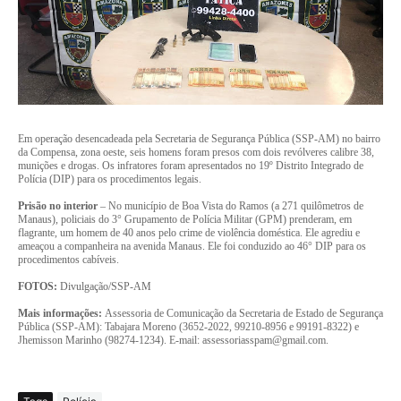
Em operação desencadeada pela Secretaria de Segurança Pública (SSP-AM) no bairro
da Compensa, zona oeste, seis homens foram presos com dois revólveres calibre 38,
munições e drogas. Os infratores foram apresentados no 19º Distrito Integrado de
Polícia (DIP) para os procedimentos legais.
Prisão no interior
– No município de Boa Vista do Ramos (a 271 quilômetros de
Manaus), policiais do 3° Grupamento de Polícia Militar (GPM) prenderam, em
flagrante, um homem de 40 anos pelo crime de violência doméstica. Ele agrediu e
ameaçou a companheira na avenida Manaus. Ele foi conduzido ao 46° DIP para os
procedimentos cabíveis.
FOTOS:
Divulgação/SSP-AM
Mais informações:
Assessoria de Comunicação da Secretaria de Estado de Segurança
Pública (SSP-AM): Tabajara Moreno (3652-2022, 99210-8956 e 99191-8322) e
Jhemisson Marinho (98274-1234). E-mail: assessoriasspam@gmail.com.