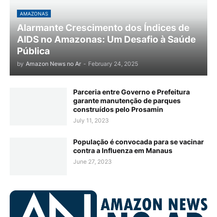
AMAZONAS
Alarmante Crescimento dos Índices de
AIDS no Amazonas: Um Desafio à Saúde
Pública
by
Amazon News no Ar
-
February 24, 2025
Parceria entre Governo e Prefeitura
garante manutenção de parques
construídos pelo Prosamin
July 11, 2023
População é convocada para se vacinar
contra a Influenza em Manaus
June 27, 2023