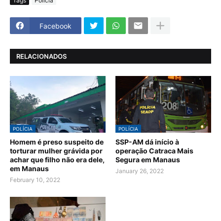
Tags
Polícia
Facebook
RELACIONADOS
POLÍCIA
POLÍCIA
Homem é preso suspeito de
SSP-AM dá início à
torturar mulher grávida por
operação Catraca Mais
achar que filho não era dele,
Segura em Manaus
em Manaus
January 26, 2022
February 10, 2022