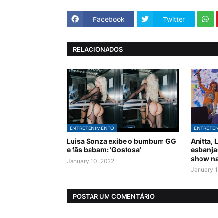
Facebook
Twitter
RELACIONADOS
ENTRETENIMENTO
ENTRETE
Luisa Sonza exibe o bumbum GG
Anitta, 
e fãs babam: ‘Gostosa’
esbanja
show na
January 10, 2022
January 1
POSTAR UM COMENTÁRIO