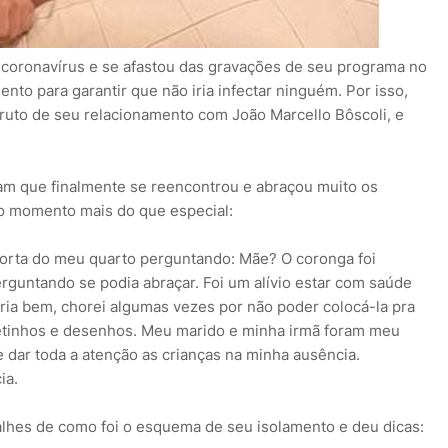
 coronavírus e se afastou das gravações de seu programa no
nto para garantir que não iria infectar ninguém. Por isso,
, fruto de seu relacionamento com João Marcello Bôscoli, e
ram que finalmente se reencontrou e abraçou muito os
o momento mais do que especial:
porta do meu quarto perguntando: Mãe? O coronga foi
guntando se podia abraçar. Foi um alívio estar com saúde
aria bem, chorei algumas vezes por não poder colocá-la pra
etinhos e desenhos. Meu marido e minha irmã foram meu
e dar toda a atenção as crianças na minha ausência.
ia.
talhes de como foi o esquema de seu isolamento e deu dicas: