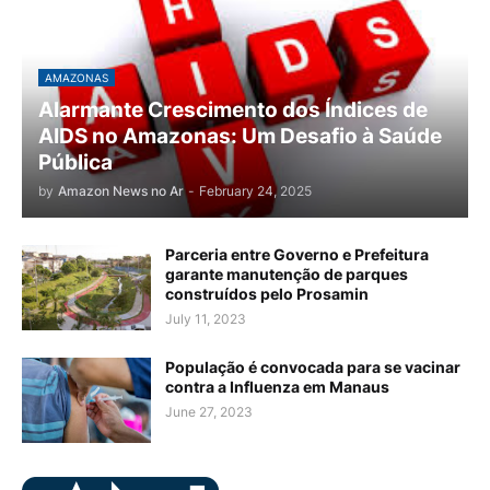
AMAZONAS
Alarmante Crescimento dos Índices de
AIDS no Amazonas: Um Desafio à Saúde
Pública
by
Amazon News no Ar
-
February 24, 2025
Parceria entre Governo e Prefeitura
garante manutenção de parques
construídos pelo Prosamin
July 11, 2023
População é convocada para se vacinar
contra a Influenza em Manaus
June 27, 2023