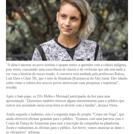
“A ideia é mostrar ao povo nortista o quanto temos a aprender com a cultura indígena,
pois temos consumido uma consciência de classes e de vivências que não tem nada a
ver com a história do nosso estado. A conversa será mediada pela professora Raíssa,
Luiz Davi e Chris TK, que é neto de Hunikuin (Kaxinawa) do Alto Juruá. Eles falarão
sobre como a cultura dos nossos povos atravessam suas pesquisas e trajetórias”,
ressalta.
Após o bate-papo, os DJs Melka e Mermaid participarão da live para uma
apresentação. “Queremos também oferecer algum entretenimento para o público que
estiver nos assistindo nesta sexta-feira se divertir com a família”, destaca Vieira.
Ainda segundo o bailarino, esta é a segunda etapa do projeto “Corpo em Voga”, que
ainda oferecerá oficinas gratuitas para o público. “Estamos com uma parceria com o
Corpo de Dança do Amazonas para usar a inscrição da companhia na plataforma
Zoom e realizarmos as oficinas para o público. Em breve, vamos anunciar as datas e
os oficineiros", informa.