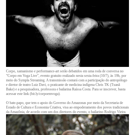
Corpo, xamanismo e performance-art serão debatidos em uma roda de conversa no
“Corpo em Voga Live”, evento gratuito realizado nesta sexta-feira (10/7), às 19h, por
meio do Sympla Streaming. A transmissão contará com a participação do antropólogo
e diretor de teatro Luiz Davi, o praticante de medicina indígena Chris TK (Txanã
Bake) e a pesquisadora, professora e bailarina Raíssa Costa. Para se inscrever, basta
acessar este link (bit.ly/corpoemvoga).
O bate-papo, que tem o apoio do Governo do Amazonas por meio da Secretaria de
Estado de Cultura e Economia Criativa, visa ao empoderamento dos povos tradicionais
da Amazônia, de acordo com um dos diretores do evento, o bailarino Rodrigo Vieira.