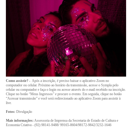
Como assistir? -
Após a inscrição, é preciso baixar o aplicativo Zoom no
computador ou celular. Próximo ao horário da transmissão, acesse o Sympla pelo
celular ou computador e faça o login ou acesse através do e-mail recebido na inscrição.
Clique no botão “Meus Ingressos” e procure o evento. Em seguida, clique no botão
“Acessar transmissão” e você será redirecionado ao aplicativo Zoom para assistir à
live.
Fotos:
Divulgação
Mais informações:
Assessoria de Imprensa da Secretaria de Estado de Cultura e
Economia Criativa - (92) 98141-9488/ 99165-8604/98172-9842/3232-1646