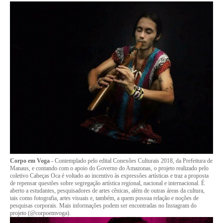
Corpo em Voga -
Contemplado pelo edital Conexões Culturais 2018, da Prefeitura de
Manaus, e contando com o apoio do Governo do Amazonas, o projeto realizado pelo
coletivo Cabeças Oca é voltado ao incentivo às expressões artísticas e traz a proposta
de repensar questões sobre segregação artística regional, nacional e internacional. É
aberto a estudantes, pesquisadores de artes cênicas, além de outras áreas da cultura,
tais como fotografia, artes visuais e, também, a quem possua relação e noções de
pesquisas corporais. Mais informações podem ser encontradas no Instagram do
projeto (@corpoemvoga).