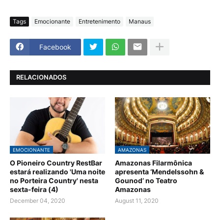
Tags
Emocionante
Entretenimento
Manaus
Facebook
RELACIONADOS
EMOCIONANTE
AMAZONAS
O Pioneiro Country RestBar
Amazonas Filarmônica
estará realizando 'Uma noite
apresenta ‘Mendelssohn &
no Porteira Country' nesta
Gounod’ no Teatro
sexta-feira (4)
Amazonas
December 04, 2020
August 11, 2020