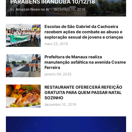
PARABÉNS IRANDUBA 10/12/18
by
Amazon News no Ar
-
dezembro 10, 2018
Escolas de São Gabriel da Cachoeira
recebem ações de combate ao abuso e
exploração sexual de jovens e crianças
maio 23, 2019
Prefeitura de Manaus realiza
manutenção asfáltica na avenida Cosme
Ferreira
janeiro 09, 2025
RESTAURANTE OFERECERÁ REFEIÇÃO
GRATUITA PARA QUEM PASSAR NATAL
SOZINHO
dezembro 10, 2019