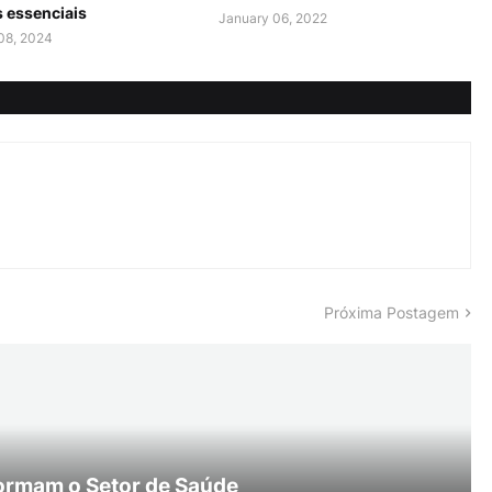
s essenciais
January 06, 2022
08, 2024
Próxima Postagem
ormam o Setor de Saúde