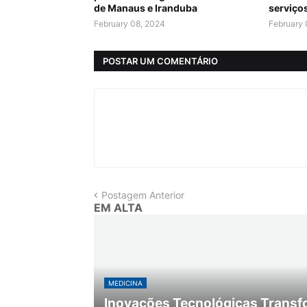
de Manaus e Iranduba
serviço
February 08, 2024
February 
POSTAR UM COMENTÁRIO
Postagem Anterior
EM ALTA
MEDICINA
Inovações Tecnológicas Transf