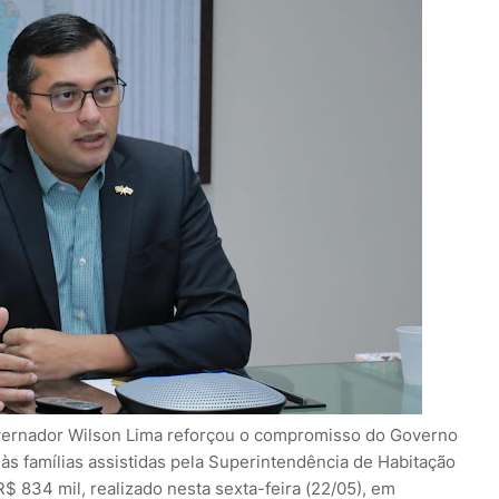
overnador Wilson Lima reforçou o compromisso do Governo
s famílias assistidas pela Superintendência de Habitação
 834 mil, realizado nesta sexta-feira (22/05), em