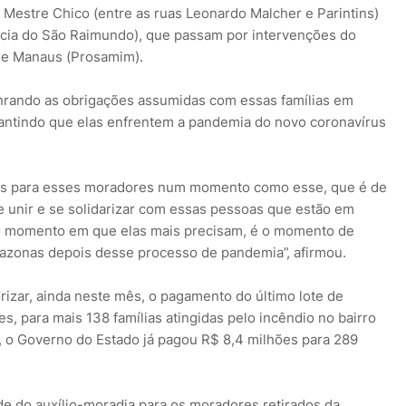
Mestre Chico (entre as ruas Leonardo Malcher e Parintins)
Bacia do São Raimundo), que passam por intervenções do
de Manaus (Prosamim).
onrando as obrigações assumidas com essas famílias em
rantindo que elas enfrentem a pandemia do novo coronavírus
os para esses moradores num momento como esse, que é de
 unir e se solidarizar com essas pessoas que estão em
é o momento em que elas mais precisam, é o momento de
mazonas depois desse processo de pandemia”, afirmou.
izar, ainda neste mês, o pagamento do último lote de
es, para mais 138 famílias atingidas pelo incêndio no bairro
 o Governo do Estado já pagou R$ 8,4 milhões para 289
de do auxílio-moradia para os moradores retirados da