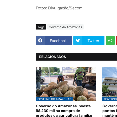
Fotos: Divulgação/Secom
Tags
Governo do Amazonas
Facebook
Twitter
RELACIONADOS
GOVERNO DO AMAZONAS
GOVERNO
Governo do Amazonas investe
Governo
R$ 230 mil na compra de
pontos f
produtos da agricultura familiar
mantém