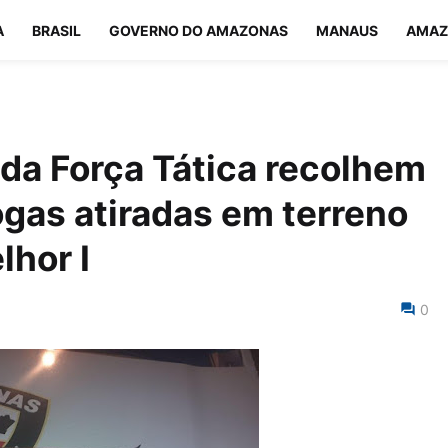
A
BRASIL
GOVERNO DO AMAZONAS
MANAUS
AMAZ
s da Força Tática recolhem
ogas atiradas em terreno
lhor I
0