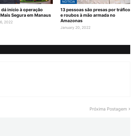
NOTÍCIA
dá início à operação
13 pessoas são presas por tráfico
 Mais Segura em Manaus
e roubos à mão armada no
Amazonas
6, 2022
January 20, 2022
Próxima Postagem