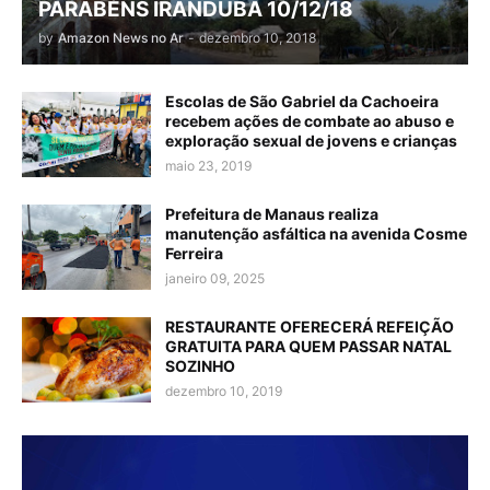
PARABÉNS IRANDUBA 10/12/18
by
Amazon News no Ar
-
dezembro 10, 2018
Escolas de São Gabriel da Cachoeira
recebem ações de combate ao abuso e
exploração sexual de jovens e crianças
maio 23, 2019
Prefeitura de Manaus realiza
manutenção asfáltica na avenida Cosme
Ferreira
janeiro 09, 2025
RESTAURANTE OFERECERÁ REFEIÇÃO
GRATUITA PARA QUEM PASSAR NATAL
SOZINHO
dezembro 10, 2019