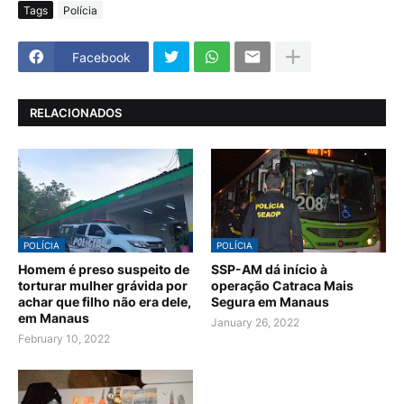
Tags
Polícia
Facebook
RELACIONADOS
POLÍCIA
POLÍCIA
Homem é preso suspeito de
SSP-AM dá início à
torturar mulher grávida por
operação Catraca Mais
achar que filho não era dele,
Segura em Manaus
em Manaus
January 26, 2022
February 10, 2022