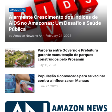
AMAZONAS
Alarmante Crescimento dos Índices de
AIDS no Amazonas: Um Desafio à Saúde
Pública
by
Amazon News no Ar
-
February 24, 2025
Parceria entre Governo e Prefeitura
garante manutenção de parques
construídos pelo Prosamin
July 11, 2023
População é convocada para se vacinar
contra a Influenza em Manaus
June 27, 2023