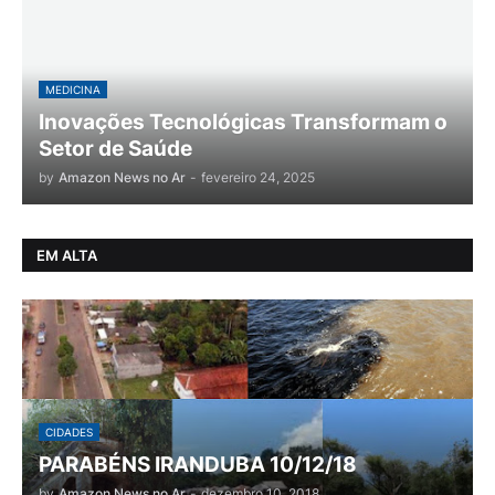
MEDICINA
Inovações Tecnológicas Transformam o
Setor de Saúde
by
Amazon News no Ar
-
fevereiro 24, 2025
EM ALTA
CIDADES
PARABÉNS IRANDUBA 10/12/18
by
Amazon News no Ar
-
dezembro 10, 2018