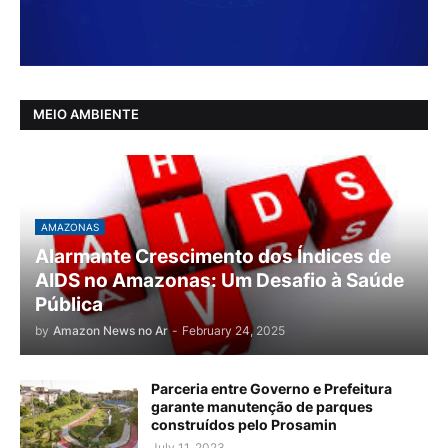
MEIO AMBIENTE
AMAZONAS
Alarmante Crescimento dos Índices de
AIDS no Amazonas: Um Desafio à Saúde
Pública
by
Amazon News no Ar
-
February 24, 2025
Parceria entre Governo e Prefeitura
garante manutenção de parques
construídos pelo Prosamin
July 11, 2023