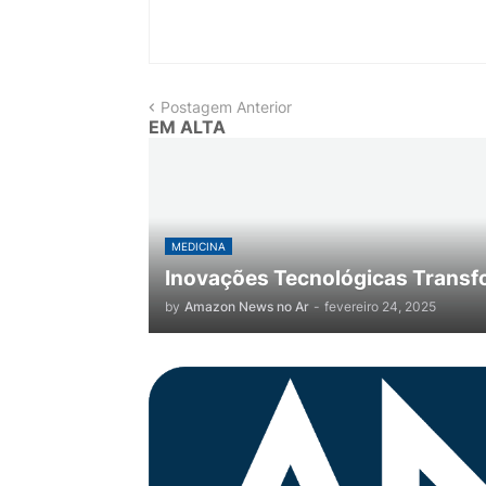
Postagem Anterior
EM ALTA
MEDICINA
Inovações Tecnológicas Transf
by
Amazon News no Ar
-
fevereiro 24, 2025