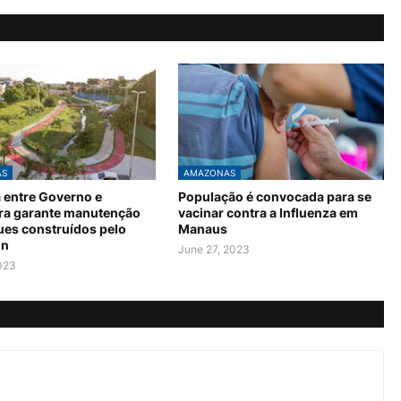
AS
AMAZONAS
a entre Governo e
População é convocada para se
ura garante manutenção
vacinar contra a Influenza em
ues construídos pelo
Manaus
in
June 27, 2023
2023