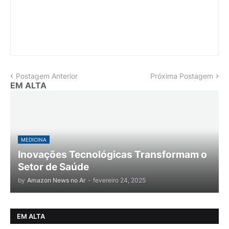
Postagem Anterior
Próxima Postagem
EM ALTA
MEDICINA
Inovações Tecnológicas Transformam o
Setor de Saúde
by
Amazon News no Ar
-
fevereiro 24, 2025
EM ALTA