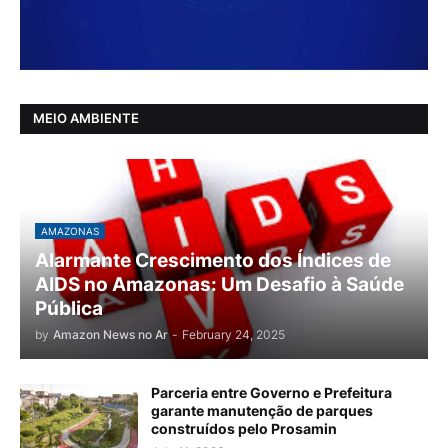
MEIO AMBIENTE
AMAZONAS
Alarmante Crescimento dos Índices de
AIDS no Amazonas: Um Desafio à Saúde
Pública
by
Amazon News no Ar
-
February 24, 2025
Parceria entre Governo e Prefeitura
garante manutenção de parques
construídos pelo Prosamin