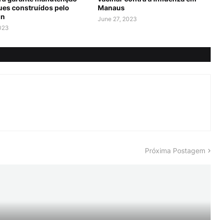
ues construídos pelo
Manaus
in
June 27, 2023
2023
Próxima Postagem