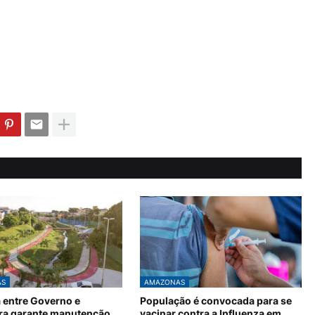
AS
AMAZONAS
a entre Governo e
População é convocada para se
ura garante manutenção
vacinar contra a Influenza em