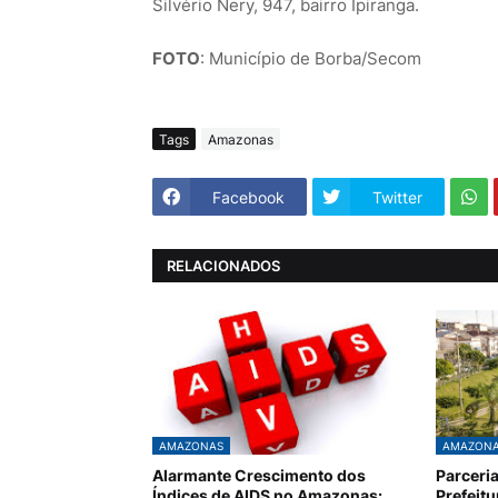
Silvério Nery, 947, bairro Ipiranga.
FOTO
: Município de Borba/Secom
Tags
Amazonas
Facebook
Twitter
RELACIONADOS
AMAZONAS
AMAZON
Alarmante Crescimento dos
Parceri
Índices de AIDS no Amazonas:
Prefeit