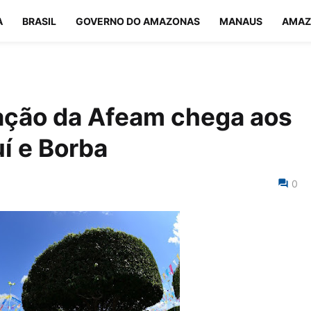
A
BRASIL
GOVERNO DO AMAZONAS
MANAUS
AMAZ
ação da Afeam chega aos
í e Borba
0
0