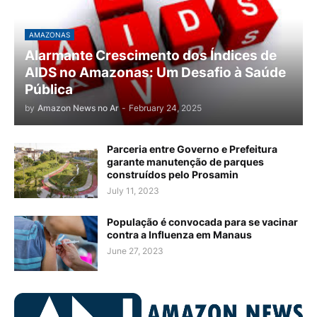
AMAZONAS
Alarmante Crescimento dos Índices de
AIDS no Amazonas: Um Desafio à Saúde
Pública
by
Amazon News no Ar
-
February 24, 2025
Parceria entre Governo e Prefeitura
garante manutenção de parques
construídos pelo Prosamin
July 11, 2023
População é convocada para se vacinar
contra a Influenza em Manaus
June 27, 2023