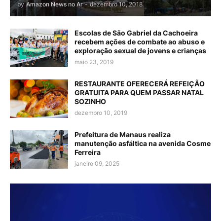
by
Amazon News no Ar
-
dezembro 10, 2018
Escolas de São Gabriel da Cachoeira
recebem ações de combate ao abuso e
exploração sexual de jovens e crianças
maio 23, 2019
RESTAURANTE OFERECERÁ REFEIÇÃO
GRATUITA PARA QUEM PASSAR NATAL
SOZINHO
dezembro 10, 2019
Prefeitura de Manaus realiza
manutenção asfáltica na avenida Cosme
Ferreira
janeiro 09, 2025