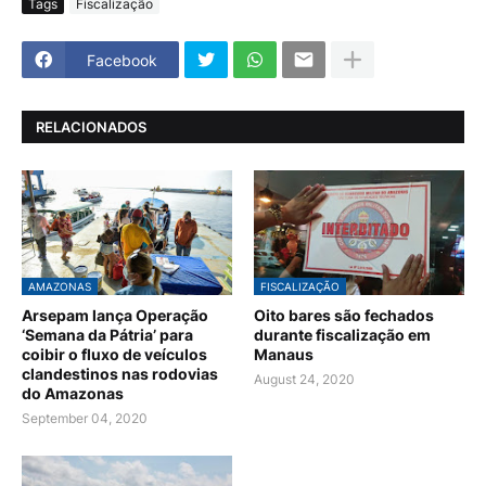
Tags
Fiscalização
Facebook
RELACIONADOS
AMAZONAS
FISCALIZAÇÃO
Arsepam lança Operação
Oito bares são fechados
‘Semana da Pátria’ para
durante fiscalização em
coibir o fluxo de veículos
Manaus
clandestinos nas rodovias
August 24, 2020
do Amazonas
September 04, 2020