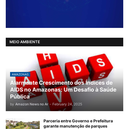
MEIO AMBIENTE
AMAZONAS
Alarmante Crescimento dos Índices de
AIDS no Amazonas: Um Desafio à Saúde
Pública
by
Amazon News no Ar
-
February 24, 2025
Parceria entre Governo e Prefeitura
garante manutenção de parques