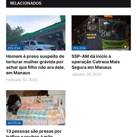
RELACIONADOS
POLÍCIA
POLÍCIA
Homem é preso suspeito de
SSP-AM dá início à
torturar mulher grávida por
operação Catraca Mais
achar que filho não era dele,
Segura em Manaus
em Manaus
January 26, 2022
February 10, 2022
NOTÍCIA
13 pessoas são presas por
tráfico e roubos à mão