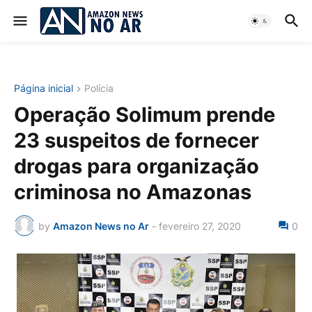
Página inicial
Polícia
Operação Solimum prende
23 suspeitos de fornecer
drogas para organização
criminosa no Amazonas
by
Amazon News no Ar
-
fevereiro 27, 2020
0