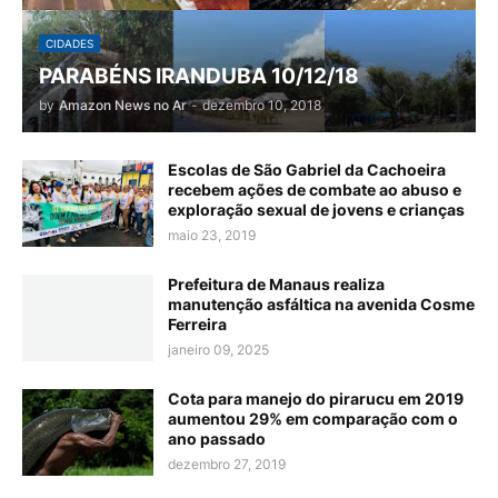
CIDADES
PARABÉNS IRANDUBA 10/12/18
by
Amazon News no Ar
-
dezembro 10, 2018
Escolas de São Gabriel da Cachoeira
recebem ações de combate ao abuso e
exploração sexual de jovens e crianças
maio 23, 2019
Prefeitura de Manaus realiza
manutenção asfáltica na avenida Cosme
Ferreira
janeiro 09, 2025
Cota para manejo do pirarucu em 2019
aumentou 29% em comparação com o
ano passado
dezembro 27, 2019