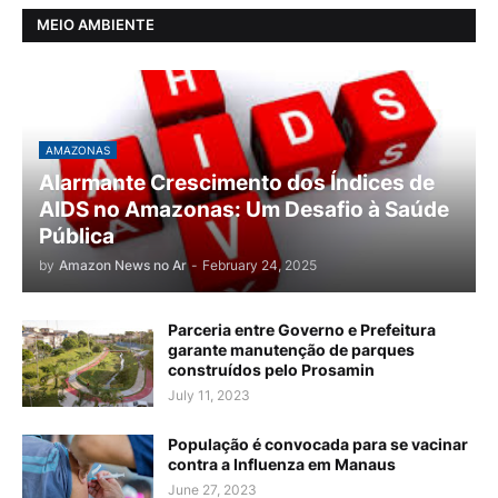
MEIO AMBIENTE
AMAZONAS
Alarmante Crescimento dos Índices de
AIDS no Amazonas: Um Desafio à Saúde
Pública
by
Amazon News no Ar
-
February 24, 2025
Parceria entre Governo e Prefeitura
garante manutenção de parques
construídos pelo Prosamin
July 11, 2023
População é convocada para se vacinar
contra a Influenza em Manaus
June 27, 2023