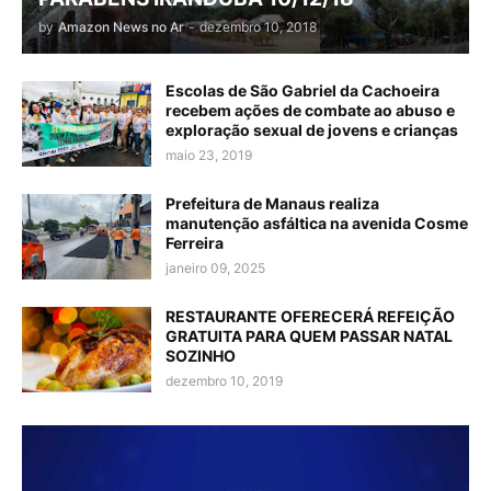
by
Amazon News no Ar
-
dezembro 10, 2018
Escolas de São Gabriel da Cachoeira
recebem ações de combate ao abuso e
exploração sexual de jovens e crianças
maio 23, 2019
Prefeitura de Manaus realiza
manutenção asfáltica na avenida Cosme
Ferreira
janeiro 09, 2025
RESTAURANTE OFERECERÁ REFEIÇÃO
GRATUITA PARA QUEM PASSAR NATAL
SOZINHO
dezembro 10, 2019