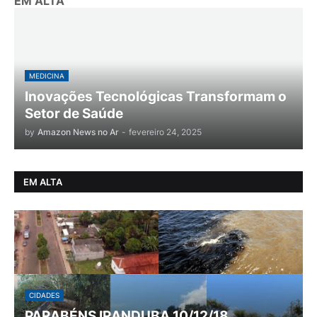
EM ALTA
MEDICINA
Inovações Tecnológicas Transformam o
Setor de Saúde
by
Amazon News no Ar
-
fevereiro 24, 2025
EM ALTA
CIDADES
PARABÉNS IRANDUBA 10/12/18