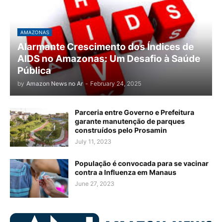
AMAZONAS
Alarmante Crescimento dos Índices de
AIDS no Amazonas: Um Desafio à Saúde
Pública
by
Amazon News no Ar
-
February 24, 2025
Parceria entre Governo e Prefeitura
garante manutenção de parques
construídos pelo Prosamin
July 11, 2023
População é convocada para se vacinar
contra a Influenza em Manaus
June 27, 2023