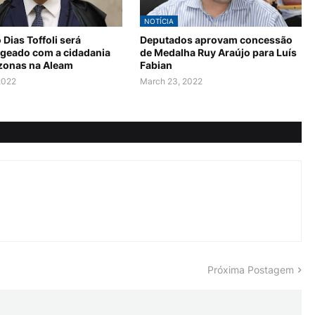
NOTÍCIA
 Dias Toffoli será
Deputados aprovam concessão
eado com a cidadania
de Medalha Ruy Araújo para Luís
onas na Aleam
Fabian
2022
March 23, 2022
Próxima Postagem