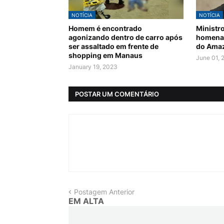
NOTÍCIA
NOTÍCIA
Homem é encontrado
Ministro
agonizando dentro de carro após
homenag
ser assaltado em frente de
do Amaz
shopping em Manaus
June 01, 
January 19, 2023
POSTAR UM COMENTÁRIO
Postagem Anterior
EM ALTA