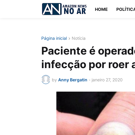
HOME
POLÍTIC
Página inicial
Notícia
Paciente é opera
infecção por roer
by
Anny Bergatin
-
janeiro 27, 2020