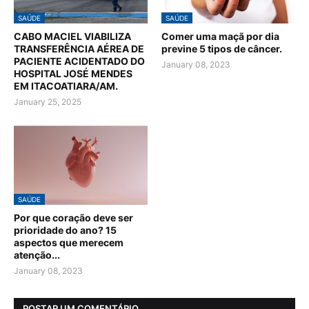
SAÚDE
SAÚDE
CABO MACIEL VIABILIZA
Comer uma maçã por dia
TRANSFERÊNCIA AÉREA DE
previne 5 tipos de câncer.
PACIENTE ACIDENTADO DO
January 08, 2023
HOSPITAL JOSÉ MENDES
EM ITACOATIARA/AM.
January 25, 2025
SAÚDE
Por que coração deve ser
prioridade do ano? 15
aspectos que merecem
atenção...
January 08, 2023
POSTAR UM COMENTÁRIO