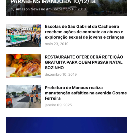
PARABÉNS IRANDUBA 10/12/18
by
Amazon News no Ar
-
dezembro 10, 2018
Escolas de São Gabriel da Cachoeira
recebem ações de combate ao abuso e
exploração sexual de jovens e crianças
maio 23, 2019
RESTAURANTE OFERECERÁ REFEIÇÃO
GRATUITA PARA QUEM PASSAR NATAL
SOZINHO
dezembro 10, 2019
Prefeitura de Manaus realiza
manutenção asfáltica na avenida Cosme
Ferreira
janeiro 09, 2025