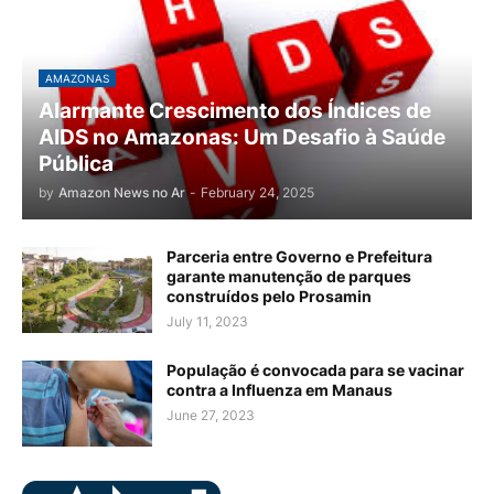
AMAZONAS
Alarmante Crescimento dos Índices de
AIDS no Amazonas: Um Desafio à Saúde
Pública
by
Amazon News no Ar
-
February 24, 2025
Parceria entre Governo e Prefeitura
garante manutenção de parques
construídos pelo Prosamin
July 11, 2023
População é convocada para se vacinar
contra a Influenza em Manaus
June 27, 2023