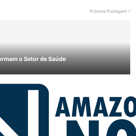
Próxima Postagem
ormam o Setor de Saúde