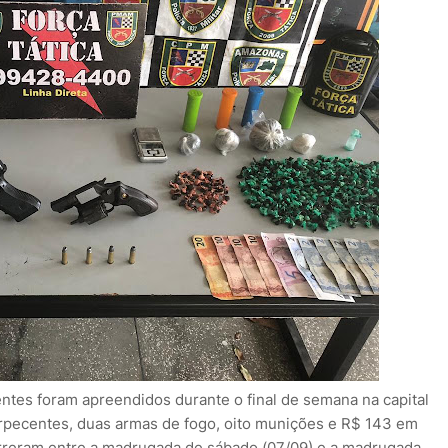
tes foram apreendidos durante o final de semana na capital
rpecentes, duas armas de fogo, oito munições e R$ 143 em
rreram entre a madrugada de sábado (07/09) e a madrugada