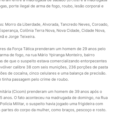
ogas, porte ilegal de arma de fogo, roubo, lesão corporal e
s: Morro da Liberdade, Alvorada, Tancredo Neves, Coroado,
Esperança, Colônia Terra Nova, Nova Cidade, Cidade Nova,
mã e Jorge Teixeira.
itares da Força Tática prenderam um homem de 29 anos pelo
 arma de fogo, na rua Mário Ypiranga Monteiro, bairro
s de que o suspeito estava comercializando entorpecentes
revólver calibre 38 com seis munições, 236 porções de pasta
ões de cocaína, cinco celulares e uma balança de precisão.
m tinha passagem pelo crime de roubo.
unitária (Cicom) prenderam um homem de 39 anos após o
35 anos. O fato aconteceu na madrugada de domingo, na Rua
olícia Militar, o suspeito havia jogado uma frigideira com
s partes do corpo da mulher, como braços, pescoço e rosto.