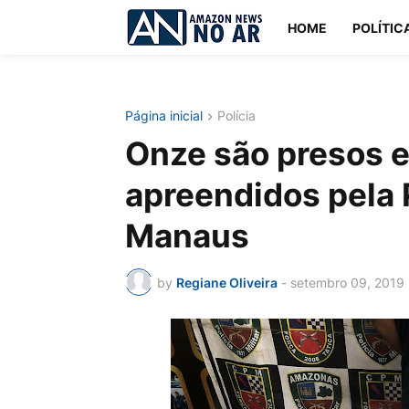
HOME
POLÍTIC
Página inicial
Polícia
Onze são presos e
apreendidos pela
Manaus
by
Regiane Oliveira
-
setembro 09, 2019