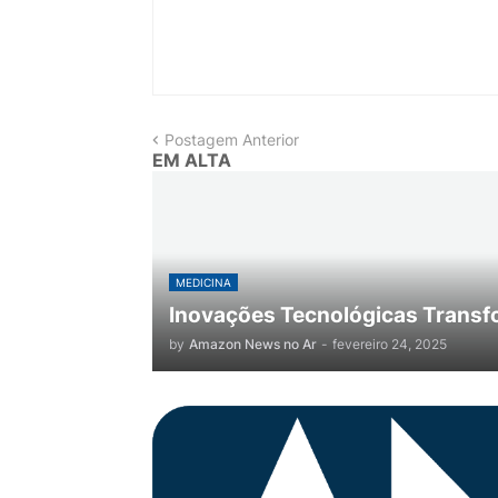
Postagem Anterior
EM ALTA
MEDICINA
Inovações Tecnológicas Transf
by
Amazon News no Ar
-
fevereiro 24, 2025