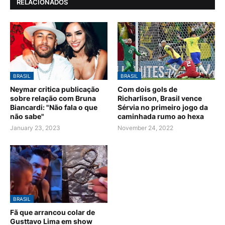
RELACIONADOS
BRASIL
BRASIL
Neymar critica publicação
Com dois gols de
sobre relação com Bruna
Richarlison, Brasil vence
Biancardi: "Não fala o que
Sérvia no primeiro jogo da
não sabe"
caminhada rumo ao hexa
January 23, 2023
November 24, 2022
BRASIL
Fã que arrancou colar de
Gusttavo Lima em show