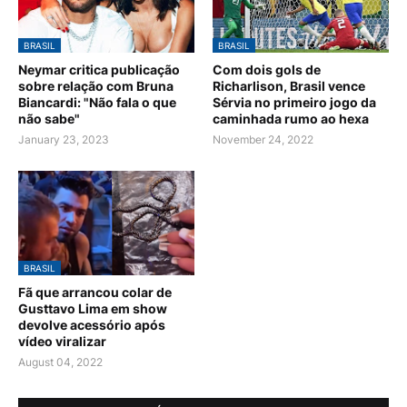
BRASIL
BRASIL
Neymar critica publicação
Com dois gols de
sobre relação com Bruna
Richarlison, Brasil vence
Biancardi: "Não fala o que
Sérvia no primeiro jogo da
não sabe"
caminhada rumo ao hexa
January 23, 2023
November 24, 2022
BRASIL
Fã que arrancou colar de
Gusttavo Lima em show
devolve acessório após
vídeo viralizar
August 04, 2022