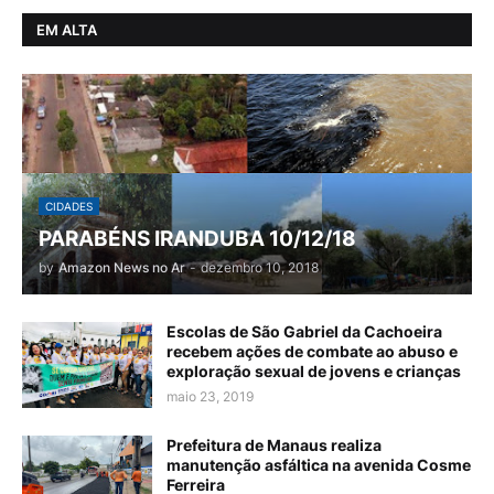
EM ALTA
CIDADES
PARABÉNS IRANDUBA 10/12/18
by
Amazon News no Ar
-
dezembro 10, 2018
Escolas de São Gabriel da Cachoeira
recebem ações de combate ao abuso e
exploração sexual de jovens e crianças
maio 23, 2019
Prefeitura de Manaus realiza
manutenção asfáltica na avenida Cosme
Ferreira