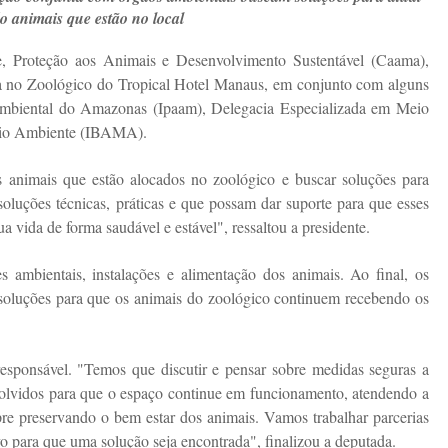
o animais que estão no local
 Proteção aos Animais e Desenvolvimento Sustentável (Caama),
ica no Zoológico do Tropical Hotel Manaus, em conjunto com alguns
 Ambiental do Amazonas (Ipaam), Delegacia Especializada em Meio
Meio Ambiente (IBAMA).
dos animais que estão alocados no zoológico e buscar soluções para
 soluções técnicas, práticas e que possam dar suporte para que esses
 vida de forma saudável e estável", ressaltou a presidente.
es ambientais, instalações e alimentação dos animais. Ao final, os
 e soluções para que os animais do zoológico continuem recebendo os
esponsável. "Temos que discutir e pensar sobre medidas seguras a
olvidos para que o espaço continue em funcionamento, atendendo a
re preservando o bem estar dos animais. Vamos trabalhar parcerias
ivo para que uma solução seja encontrada", finalizou a deputada.