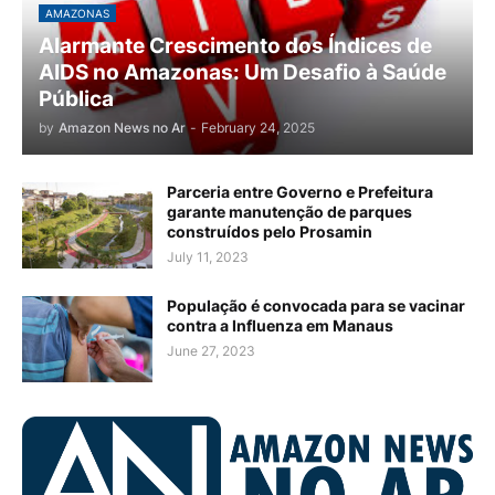
AMAZONAS
Alarmante Crescimento dos Índices de
AIDS no Amazonas: Um Desafio à Saúde
Pública
by
Amazon News no Ar
-
February 24, 2025
Parceria entre Governo e Prefeitura
garante manutenção de parques
construídos pelo Prosamin
July 11, 2023
População é convocada para se vacinar
contra a Influenza em Manaus
June 27, 2023