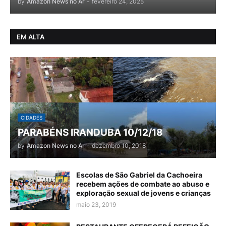
by
Amazon News no Ar
-
fevereiro 24, 2025
EM ALTA
CIDADES
PARABÉNS IRANDUBA 10/12/18
by
Amazon News no Ar
-
dezembro 10, 2018
Escolas de São Gabriel da Cachoeira
recebem ações de combate ao abuso e
exploração sexual de jovens e crianças
maio 23, 2019