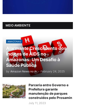
MEIO AMBIENTE
AMAZONAS
Alarmante Crescimento dos
Índices de AIDS no
Amazonas: Um Desafio à
Saúde Pública
by
Amazon News no Ar
-
February 24, 2025
Parceria entre Governo e
Prefeitura garante
manutenção de parques
construídos pelo Prosamin
July 11, 2023