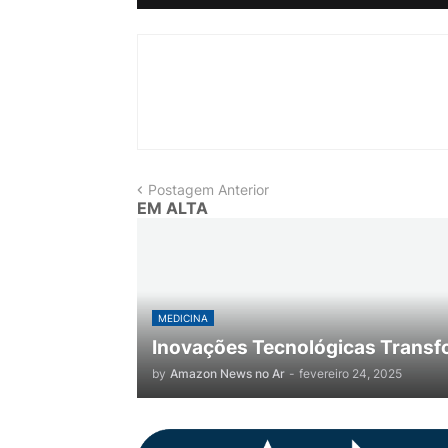
Postagem Anterior
EM ALTA
MEDICINA
Inovações Tecnológicas Transf
by
Amazon News no Ar
-
fevereiro 24, 2025