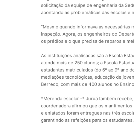
solicitação da equipe de engenharia da Se
apontando as problemáticas das escolas e n
“Mesmo quando informava as necessárias me
inspeção. Agora, os engenheiros do Departa
os prédios e o que precisa de reparos e mel
As instituições analisadas são a Escola Esta
atende mais de 250 alunos; a Escola Estadua
estudantes matriculados (do 6º ao 9º ano d
mediações tecnológicas, educação de jovens
Berredo, com mais de 400 alunos no Ensino F
*Merenda escolar -* Juruá também recebe, d
coordenadora afirmou que os mantimentos (f
e enlatados foram entregues nas três escola
garantindo as refeições para os estudantes.