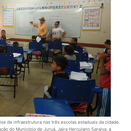
lise de infraestrutura nas três escolas estaduais da cidade.
ão do Município de Juruá, Jaira Herculano Saraiva, a