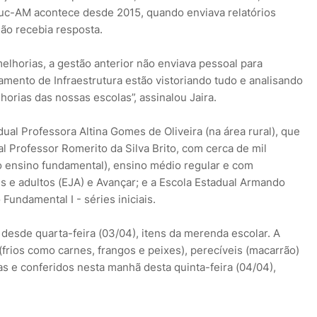
duc-AM acontece desde 2015, quando enviava relatórios
ão recebia resposta.
lhorias, a gestão anterior não enviava pessoal para
mento de Infraestrutura estão vistoriando tudo e analisando
horias das nossas escolas”, assinalou Jaira.
dual Professora Altina Gomes de Oliveira (na área rural), que
l Professor Romerito da Silva Brito, com cerca de mil
o ensino fundamental), ensino médio regular e com
 e adultos (EJA) e Avançar; e a Escola Estadual Armando
undamental I - séries iniciais.
esde quarta-feira (03/04), itens da merenda escolar. A
rios como carnes, frangos e peixes), perecíveis (macarrão)
s e conferidos nesta manhã desta quinta-feira (04/04),