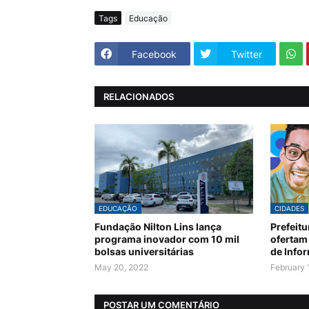
Tags
Educação
Facebook
Twitter
RELACIONADOS
EDUCAÇÃO
CIDADES
Fundação Nilton Lins lança
Prefeitu
programa inovador com 10 mil
ofertam
bolsas universitárias
de Info
May 20, 2022
February 
POSTAR UM COMENTÁRIO