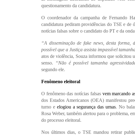
questionamento da candidatura.
O coordenador da campanha de Fernando Had
candidatura pediram providências do TSE e de ó
notícias falsas sobre o candidato do PT e da onda
“A disseminação de fake news, desta forma, de
possível que a Justiça assista impassível taman
atos de violência, Souza informou que solicito
senso.
“Não é possível tamanha agressivida
segundo ele.
Fenômeno eleitoral
O fenômeno das notícias falsas
vem marcando as
dos Estados Americanos (OEA) manifestou pre
turno e
elogiou a segurança das urnas
. No bala
Rosa Weber, também alertou para o problema, em
do processo eleitoral.
Nos últimos dias, o TSE mandou retirar public