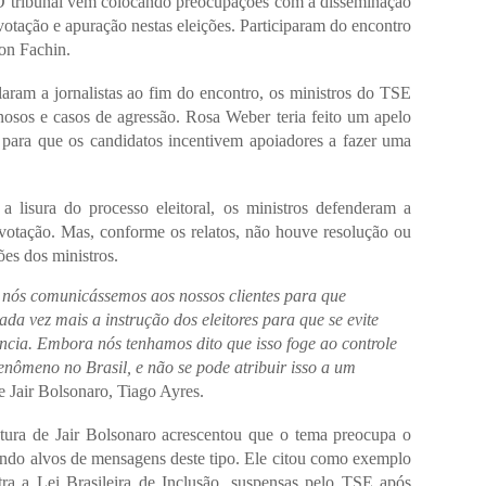
s. O tribunal vem colocando preocupações com a disseminação
otação e apuração nestas eleições. Participaram do encontro
on Fachin.
laram a jornalistas ao fim do encontro, os ministros do TSE
sos e casos de agressão. Rosa Weber teria feito um apelo
para que os candidatos incentivem apoiadores a fazer uma
lisura do processo eleitoral, os ministros defenderam a
 votação. Mas, conforme os relatos, não houve resolução ou
es dos ministros.
 nós comunicássemos aos nossos clientes para que
a vez mais a instrução dos eleitores para que se evite
ência. Embora nós tenhamos dito que isso foge ao controle
fenômeno no Brasil, e não se pode atribuir isso a um
e Jair Bolsonaro, Tiago Ayres.
atura de Jair Bolsonaro acrescentou que o tema preocupa o
endo alvos de mensagens deste tipo. Ele citou como exemplo
ra a Lei Brasileira de Inclusão, suspensas pelo TSE após