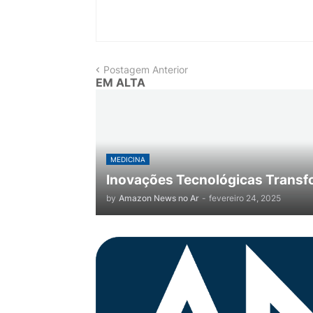
Postagem Anterior
EM ALTA
MEDICINA
Inovações Tecnológicas Transf
by
Amazon News no Ar
-
fevereiro 24, 2025