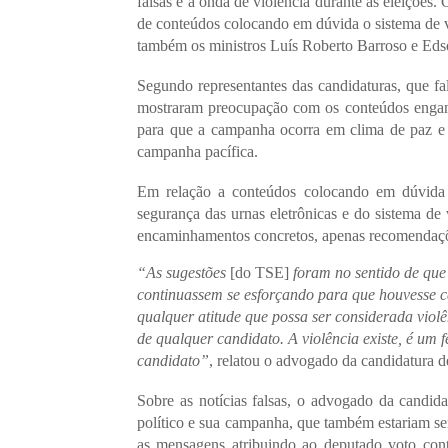
falsas e a onda de violência durante as eleiçõe
de conteúdos colocando em dúvida o sistema de v
também os ministros Luís Roberto Barroso e Eds
Segundo representantes das candidaturas, que fa
mostraram preocupação com os conteúdos engano
para que a campanha ocorra em clima de paz e 
campanha pacífica.
Em relação a conteúdos colocando em dúvida a 
segurança das urnas eletrônicas e do sistema de
encaminhamentos concretos, apenas recomendaçõ
“As sugestões
[do TSE]
foram no sentido de que
continuassem se esforçando para que houvesse cad
qualquer atitude que possa ser considerada viol
de qualquer candidato. A violência existe, é um 
candidato”
, relatou o advogado da candidatura d
Sobre as notícias falsas, o advogado da candid
político e sua campanha, que também estariam s
as mensagens atribuindo ao deputado voto cont