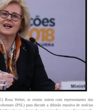
SE) Rosa Weber, se reuniu ontem com representantes das
lsonaro (PSL) para discutir a difusão massiva de notícias