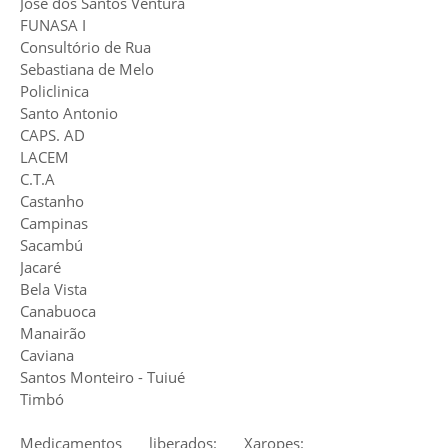
José dos Santos Ventura
FUNASA I
Consultório de Rua
Sebastiana de Melo
Policlinica
Santo Antonio
CAPS. AD
LACEM
C.T.A
Castanho
Campinas
Sacambú
Jacaré
Bela Vista
Canabuoca
Manairão
Caviana
Santos Monteiro - Tuiué
Timbó
Medicamentos liberados: Xaropes: